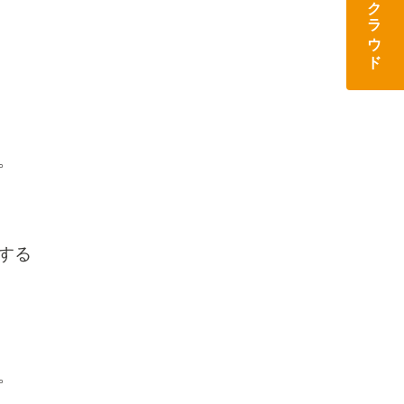
ココロクラウド
。
する
。