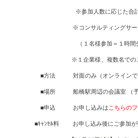
※参加人数に応じた合計金額を
※コンサルティングサービスご
（１名様参加＝１時間分の消
※１企業様、複数名でのご参
■方法 対面のみ（オンラインで
■場所 船橋駅周辺の会議室 （
■申込 お申し込みは
こちらのフ
■ｷｬﾝｾﾙ料 お申し込み後にご参加