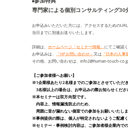
参加特典
■
専門家による個別コンサルティング30
お申込みいただいた方には、アクセスするためのUR
当日までに別途お送りいたします。
詳細は、
ホームページ「セミナー情報」
にてご確認
お申込みは、
『HPお問い合わせ』
又は
『日本の人事
その他、お問い合わせは、info2@human-touch-co.
【ご参加者様へお願い】
※1企業様あたり2名様までのご参加とさせていただ
3名様以上の場合は、お申込みの際お知らせくださ
※本セミナーは双方向型です。
内容上、情報漏洩防止のため、
周囲に音が漏れない個室での参加をお願いいたし
※事例提供の際は、個人が特定されないようご配慮
※セミナー・事例検討内容は、ご参加者様企業内で