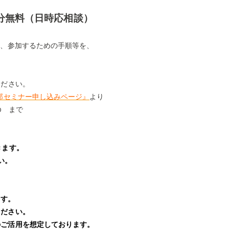
分無料（日時応相談）
L、参加するための手順等を、
ください。
部セミナー申し込みページ』
より
jp まで
きます。
い。
ます。
ください。
のご活用を想定しております。