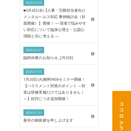
2026.02.05
■3月4日(水)【人事・労務担当者向け
メンタルヘルス対応 事例検討会（対
面開催）】開催！ ― 現場で悩みやす
い対応について臨床心理士・公認心
理師と共に考える ―
2026.02.01
臨時休業のお知らせ_2月20日
2026.01.05
1月20日(火)無料WEBセミナー開催！
【ハラスメント対策のポイント ～対
策は研修実施だけではありません！
～】好評につき追加開催！
ココロクラウド
2026.01.01
新年の御挨拶を申し上げます