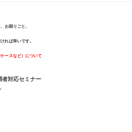
。
み、お困りごと、
だければ幸いです。
難ケースなど）について
調者対応セミナー
～
0