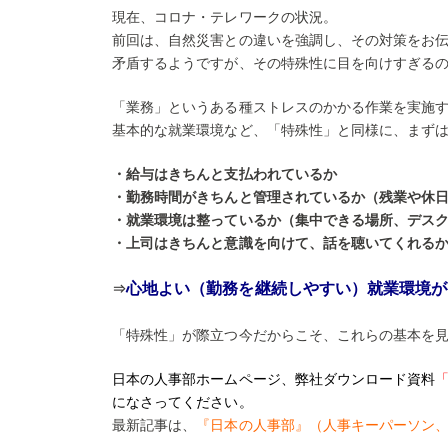
現在、コロナ・テレワークの状況。
前回は、自然災害との違いを強調し、その対策をお
矛盾するようですが、その特殊性に目を向けすぎる
「業務」というある種ストレスのかかる作業を実施
基本的な就業環境など、「特殊性」と同様に、まず
・給与はきちんと支払われているか
・勤務時間がきちんと管理されているか（残業や休
・就業環境は整っているか（集中できる場所、デス
・上司はきちんと意識を向けて、話を聴いてくれる
心地よい（勤務を継続しやすい）就業環境が
⇒
「特殊性」が際立つ今だからこそ、これらの基本を
日本の人事部ホームページ、
弊社ダウンロード資料
になさってください。
最新記事は、
『日本の人事部』（人事キーパーソン