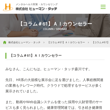
メンタルヘルス対策・カウンセリング
【コラム＃61】ＡＩカウンセラー
株式会社ヒューマン・タッチ
【コラム＃61】ＡＩカウンセラー
【コラム＃61
【コラム＃61】ＡＩカウンセラー
みなさん、こんにちは。ヒューマン・タッチ森川です。
先日、
HR
系の大規模な展示会に足を運びました。人事総務関連
の業務もテレワーク時代、クラウドで処理するサービスが多く
展示されていました。
また、動画や
Web
会議システムを使った採用や人財管理のサー
ビスも多く見られました。健康管理関連では、引き続き健康情