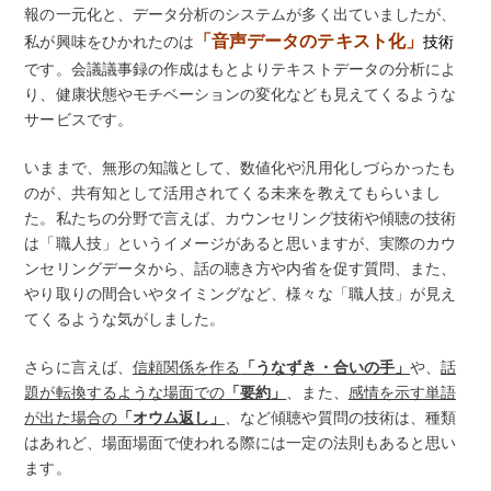
報の一元化と、データ分析のシステムが多く出ていましたが、
「音声データのテキスト化」
私が興味をひかれたのは
技術
です。会議議事録の作成はもとよりテキストデータの分析によ
り、健康状態やモチベーションの変化なども見えてくるような
サービスです。
いままで、無形の知識として、数値化や汎用化しづらかったも
のが、共有知として活用されてくる未来を教えてもらいまし
た。私たちの分野で言えば、カウンセリング技術や傾聴の技術
は「職人技」というイメージがあると思いますが、実際のカウ
ンセリングデータから、話の聴き方や内省を促す質問、また、
やり取りの間合いやタイミングなど、様々な「職人技」が見え
てくるような気がしました。
さらに言えば、
信頼関係を作る
「うなずき・合いの手」
や、
話
題が転換するような場面での
「要約」
、また、
感情を示す単語
が出た場合の
「オウム返し」
、など傾聴や質問の技術は、種類
はあれど、場面場面で使われる際には一定の法則もあると思い
ます。