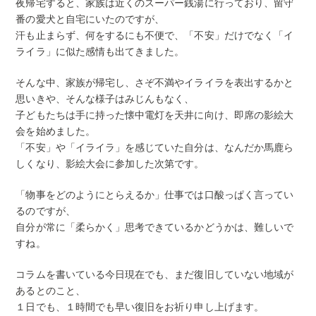
夜帰宅すると、家族は近くのスーパー銭湯に行っており、留守
番の愛犬と自宅にいたのですが、
汗も止まらず、何をするにも不便で、「不安」だけでなく「イ
ライラ」に似た感情も出てきました。
そんな中、家族が帰宅し、さぞ不満やイライラを表出するかと
思いきや、そんな様子はみじんもなく、
子どもたちは手に持った懐中電灯を天井に向け、即席の影絵大
会を始めました。
「不安」や「イライラ」を感じていた自分は、なんだか馬鹿ら
しくなり、影絵大会に参加した次第です。
「物事をどのようにとらえるか」仕事では口酸っぱく言ってい
るのですが、
自分が常に「柔らかく」思考できているかどうかは、難しいで
すね。
コラムを書いている今日現在でも、まだ復旧していない地域が
あるとのこと、
１日でも、１時間でも早い復旧をお祈り申し上げます。