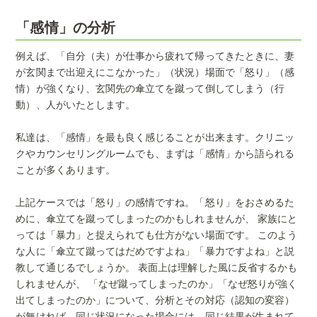
「感情」の分析
例えば、「自分（夫）が仕事から疲れて帰ってきたときに、妻
が玄関まで出迎えにこなかった」（状況）場面で「怒り」（感
情）が強くなり、玄関先の傘立てを蹴って倒してしまう（行
動）、人がいたとします。
私達は、「感情」を最も良く感じることが出来ます。クリニッ
クやカウンセリングルームでも、まずは「感情」から語られる
ことが多くあります。
上記ケースでは「怒り」の感情ですね。「怒り」をおさめるた
めに、傘立てを蹴ってしまったのかもしれませんが、 家族にと
っては「暴力」と捉えられても仕方がない場面です。 このよう
な人に「傘立て蹴ってはだめですよね」「暴力ですよね」と説
教して通じるでしょうか。 表面上は理解した風に反省するかも
しれませんが、 「なぜ蹴ってしまったのか」「なぜ怒りが強く
出てしまったのか」について、分析とその対応（認知の変容）
が無ければ、同じ状況になった場合には、同じ結果が生まれて