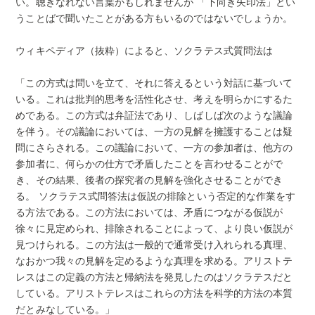
い。聴きなれない言葉かもしれませんが 「下向き矢印法」とい
うことばで聞いたことがある方もいるのではないでしょうか。
ウィキペディア（抜粋）によると、ソクラテス式質問法は
「この方式は問いを立て、それに答えるという対話に基づいて
いる。これは批判的思考を活性化させ、考えを明らかにするた
めである。この方式は弁証法であり、しばしば次のような議論
を伴う。その議論においては、一方の見解を擁護することは疑
問にさらされる。この議論において、一方の参加者は、他方の
参加者に、何らかの仕方で矛盾したことを言わせることがで
き、その結果、後者の探究者の見解を強化させることができ
る。 ソクラテス式問答法は仮説の排除という否定的な作業をす
る方法である。この方法においては、矛盾につながる仮説が
徐々に見定められ、排除されることによって、より良い仮説が
見つけられる。この方法は一般的で通常受け入れられる真理、
なおかつ我々の見解を定めるような真理を求める。アリストテ
レスはこの定義の方法と帰納法を発見したのはソクラテスだと
している。アリストテレスはこれらの方法を科学的方法の本質
だとみなしている。」