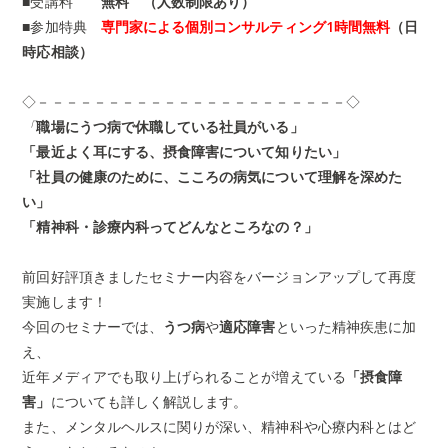
■受講料
無料 （人数制限あり）
■参加特典
専門家による個別コンサルティング1時間無料
（日
時応相談）
◇－－－－－－－－－－－－－－－－－－－－－－◇
「
職場にうつ病で休職している社員がいる」
「最近よく耳にする、摂食障害について知りたい」
「社員の健康のために、こころの病気について理解を深めた
い」
「精神科・診療内科ってどんなところなの？」
前回好評頂きましたセミナー内容をバージョンアップして再度
実施します！
今回のセミナーでは、
うつ病
や
適応障害
といった精神疾患に加
え、
近年メディアでも取り上げられることが増えている
「摂食障
害」
についても詳しく解説します。
また、
メンタルヘルスに関りが深い、精神科や心療内科とはど