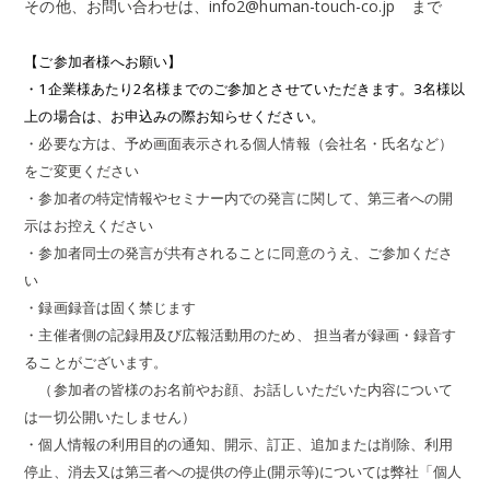
その他、お問い合わせは、info2@human-touch-co.jp まで
【ご参加者様へお願い】
・1企業様あたり2名様までのご参加とさせていただきます。
3名様以
上の場合は、お申込みの際お知らせください。
・必要な方は、予め画面表示される個人情報（会社名・氏名など）
をご変更ください
・参加者の特定情報やセミナー内での発言に関して、第三者への開
示はお控えください
・参加者同士の発言が共有されることに同意のうえ、ご参加くださ
い
・録画録音は固く禁じます
・主催者側の記録用及び広報活動用のため、 担当者が録画・録音す
ることがございます。
（参加者の皆様のお名前やお顔、お話しいただいた内容について
は一切公開いたしません）
・個人情報の利用目的の通知、開示、訂正、追加または削除、利用
停止、消去又は第三者への提供の停止(開示等)については弊社「個人