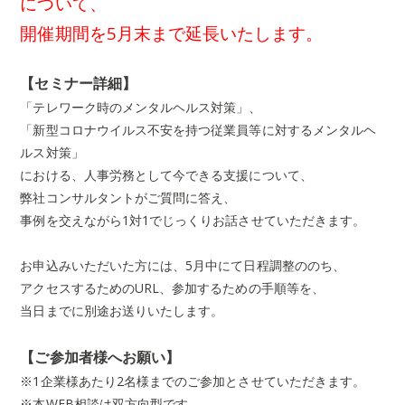
について、
開催期間を5月末まで延長いたします。
【セミナー詳細】
「テレワーク時のメンタルヘルス対策」、
「新型コロナウイルス不安を持つ従業員等に対するメンタルヘ
ルス対策」
における、人事労務として今できる支援について、
弊社コンサルタントがご質問に答え、
事例を交えながら
1
対
1
でじっくりお話させていただきます。
お申込みいただいた方には、
5
月中にて日程調整ののち、
アクセスするための
URL
、参加するための手順等を、
当日までに別途お送りいたします。
【ご参加者様へお願い】
※
1
企業様あたり
2
名様までのご参加とさせていただきます。
※本
WEB
相談は双方向型です。