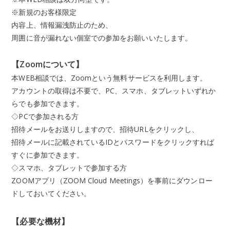
※新規のお客様限定
内容上、情報漏洩防止のため、
周囲に音が漏れない個室での参加をお願いいたします。
【Zoomについて】
本
WEB
相談では、
Zoom
という無料サービスを利用します。
アカウントの取得は不要で、
PC
、スマホ、タブレットいずれか
らでも参加できます。
◇
PC
で参加される方
招待メールをお送りしますので、招待
URL
をクリックし、
招待メールに記載されている
ID
とパスワードをクリックすれば
すぐに参加できます。
◇スマホ、タブレットで参加する方
ZOOM
アプリ（
ZOOM Cloud Meetings
）を事前にダウンロー
ドしておいてください。
【必要な機材】