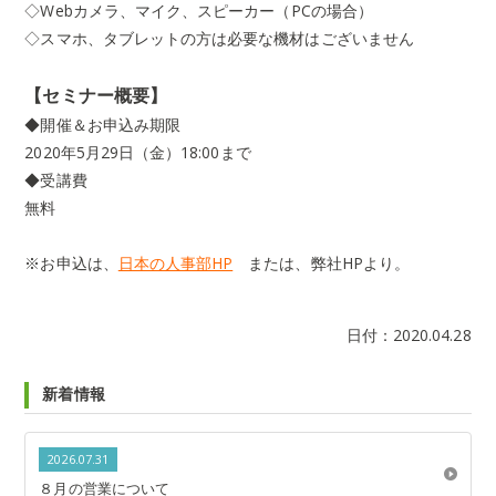
◇
Web
カメラ、マイク、スピーカー（
PC
の場合）
◇スマホ、タブレットの方は必要な機材はございません
【セミナー概要】
◆開催＆お申込み期限
2020
年
5
月
29
日（金）
18:00
まで
◆受講費
無料
※お申込は、
日本の人事部HP
または、弊社HPより。
日付：
2020.04.28
新着情報
2026.07.31
８月の営業について