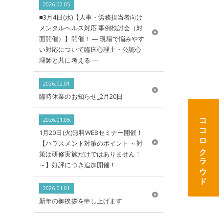
2026.02.05
■3月4日(水)【人事・労務担当者向け
メンタルヘルス対応 事例検討会（対
面開催）】開催！ ― 現場で悩みやす
い対応について臨床心理士・公認心
理師と共に考える ―
2026.02.01
臨時休業のお知らせ_2月20日
ココロクラウド
2026.01.05
1月20日(火)無料WEBセミナー開催！
【ハラスメント対策のポイント ～対
策は研修実施だけではありません！
～】好評につき追加開催！
2026.01.01
新年の御挨拶を申し上げます