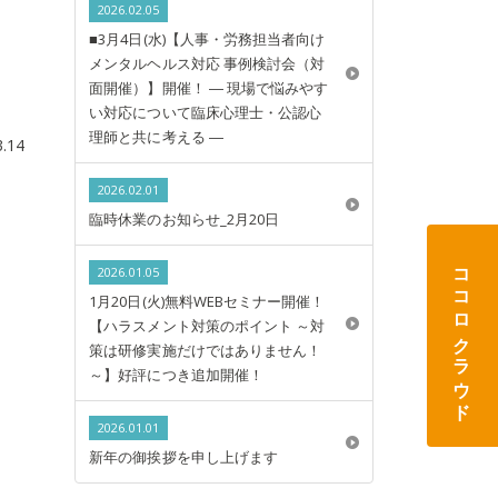
2026.02.05
■3月4日(水)【人事・労務担当者向け
メンタルヘルス対応 事例検討会（対
面開催）】開催！ ― 現場で悩みやす
い対応について臨床心理士・公認心
理師と共に考える ―
3.14
2026.02.01
臨時休業のお知らせ_2月20日
ココロクラウド
2026.01.05
1月20日(火)無料WEBセミナー開催！
【ハラスメント対策のポイント ～対
策は研修実施だけではありません！
～】好評につき追加開催！
2026.01.01
新年の御挨拶を申し上げます