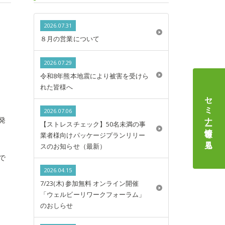
2026.07.31
８月の営業について
2026.07.29
令和8年熊本地震により被害を受けら
れた皆様へ
セミナー情報
2026.07.06
発
【ストレスチェック】50名未満の事
を見る
業者様向けパッケージプランリリー
スのお知らせ（最新）
で
2026.04.15
7/23(木) 参加無料 オンライン開催
「ウェルビーリワークフォーラム」
のおしらせ