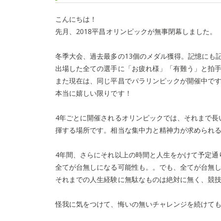
こんにちは！
先月、2018平昌オリンピックが無事閉幕しました。
冬季大会、過去最多の13個のメダル獲得。記憶にも
出場した全ての選手に「お疲れ様」「有難う」と拍
また現在は、同じ平昌でパラリンピックが開催中です
本当に嬉しい限りです！
4年ごとに開催されるオリンピックでは、それまで長
揮する場所です。相当な集中力と精神力が求められ
4年間、さらにそれ以上の時間と人生をかけて予定通
全てが台無しになる可能性も。。でも、全てが台無
それまでの人生経験に無駄なものは絶対に無く、競
怪我に気をつけて、悔いの無いチャレンジを続けて