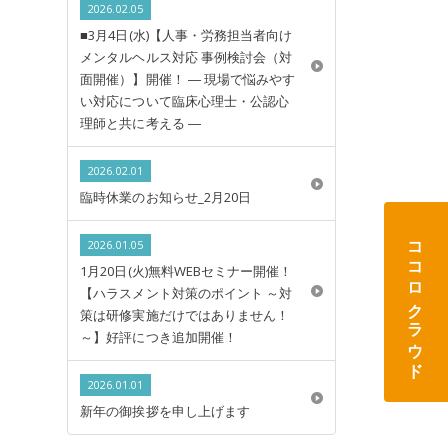
2026.02.05
■3月4日(水)【人事・労務担当者向け
メンタルヘルス対応 事例検討会（対
面開催）】開催！ ― 現場で悩みやす
い対応について臨床心理士・公認心
理師と共に考える ―
2026.02.01
臨時休業のお知らせ_2月20日
ココロクラウド
2026.01.05
1月20日(火)無料WEBセミナー開催！
【ハラスメント対策のポイント ～対
策は研修実施だけではありません！
～】好評につき追加開催！
2026.01.01
新年の御挨拶を申し上げます