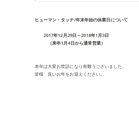
ヒューマン・タッチ
/
年末年始の休業日について
2017
年
12
月
29
日～
2018
年
1
月
3
日
（来年
1
月
4
日から通常営業）
本年は大変お世話になり有難うございました。
皆様 良いお年をお迎えください。